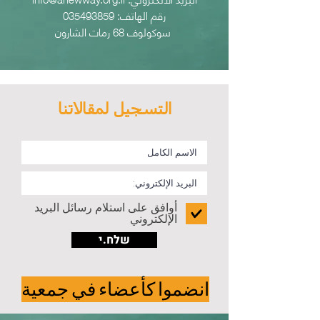
رقم الهاتف:
035493859
سوكولوف 68 رمات الشارون
التسجيل لمقالاتنا
أوافق على استلام رسائل البريد
الإلكتروني
שלח.י
انضموا كأعضاء في جمعية