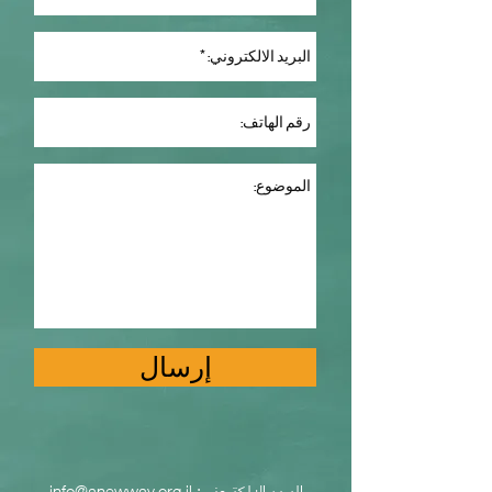
إرسال
البريد الالكتروني:
info@anewway.org.il